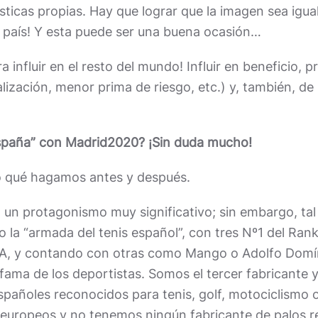
ticas propias. Hay que lograr que la imagen sea igual 
 país! Y esta puede ser una buena ocasión…
 influir en el resto del mundo! Influir en beneficio, 
alización, menor prima de riesgo, etc.) y, también, 
spaña” con Madrid2020? ¡Sin duda mucho!
o qué hagamos antes y después.
 un protagonismo muy significativo; sin embargo, ta
la “armada del tenis español”, con tres Nº1 del Rank
, y contando con otras como Mango o Adolfo Domín
 fama de los deportistas. Somos el tercer fabricant
añoles reconocidos para tenis, golf, motociclismo o 
s europeos y no tenemos ningún fabricante de palos 