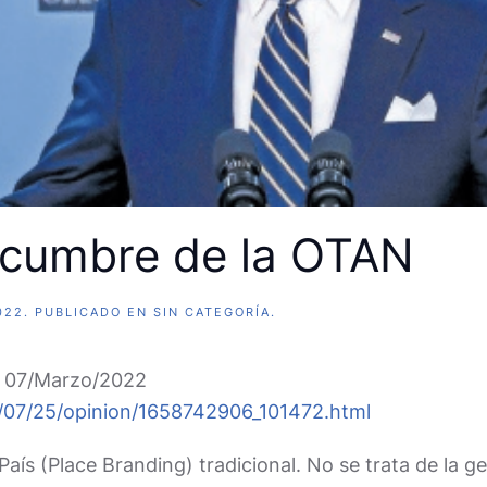
 cumbre de la OTAN
022
. PUBLICADO EN
SIN CATEGORÍA
.
el 07/Marzo/2022
22/07/25/opinion/1658742906_101472.html
País (Place Branding) tradicional. No se trata de la g