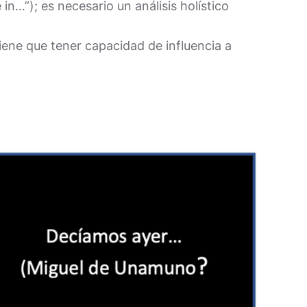
…”); es necesario un análisis holístico
iene que tener capacidad de influencia a