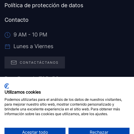
Política de protección de datos
Contacto
9 AM - 10 PM
Lunes a Viernes
CONTACTÁCTANOS
Post Data de T&P+PS:
Utilizamos cookies
“Ofrecer lo que los clientes
Podemos utilizarlas para el análisis de los datos de nuestros visitantes,
necesitan o desean no es
para mejorar nuestro sitio web, mostrar contenido personalizado y
brindarle una excelente experiencia en el sitio web. Para obtener más
suficiente, la cuestión es qué
información sobre las cookies que utilizamos, abre los ajustes.
nos dejarán vender los
competidores”
Aceptar todo
Rechazar